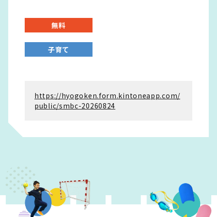
無料
子育て
https://hyogoken.form.kintoneapp.com/
public/smbc-20260824